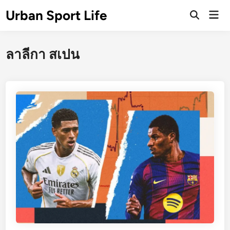
Skip
Urban Sport Life
Mai
to
Open
Men
Search
content
ลาลีกา สเปน