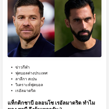
ด
ไ
ม่
เ
ห
ม
า
ะ
กั
บ
เ
P
ข่าวกีฬา
จ
o
ฟุตบอลต่างประเทศ
อ
s
ลาลีกา สเปน
ร์
t
วิเคราะห์ฟุตบอล
เ
e
เรอัลมาดริด
ก้
d
น
i
แท็กติกชาบี อลอนโซ เรอัลมาดริด ทำไม
ค
n