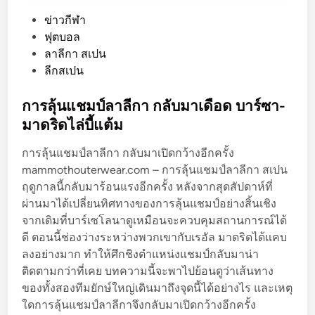
P
ข่าวกีฬา
o
ฟุตบอล
s
ลาลีกา สเปน
t
ลีกสเปน
e
d
การลุ้นแชมป์ลาลีกา กลับมาเดือด บาร์ซา-
i
มาดริดไล่บี้แต้ม
n
การลุ้นแชมป์ลาลีกา กลับมาเปิดกว้างอีกครั้ง
mammothouterwear.com – การลุ้นแชมป์ลาลีกา สเปน
ฤดูกาลนี้กลับมาร้อนแรงอีกครั้ง หลังจากสุดสัปดาห์ที่
ผ่านมาได้เปลี่ยนทิศทางของการลุ้นแชมป์อย่างสิ้นเชิง
จากเดิมที่บาร์เซโลนาดูเหมือนจะควบคุมสถานการณ์ได้
ดี ตอนนี้ช่องว่างระหว่างพวกเขากับเรอัล มาดริดได้แคบ
ลงอย่างมาก ทำให้ศึกชิงตำแหน่งแชมป์กลับมาน่า
ติดตามกว่าที่เคย บทความนี้จะพาไปย้อนดูว่าเส้นทาง
ของทั้งสองทีมยักษ์ใหญ่เดินมาถึงจุดนี้ได้อย่างไร และเหตุ
ใดการลุ้นแชมป์ลาลีกาจึงกลับมาเปิดกว้างอีกครั้ง