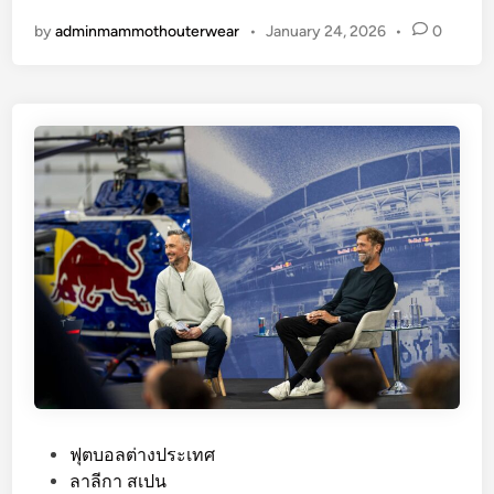
by
adminmammothouterwear
•
January 24, 2026
•
0
P
ฟุตบอลต่างประเทศ
o
ลาลีกา สเปน