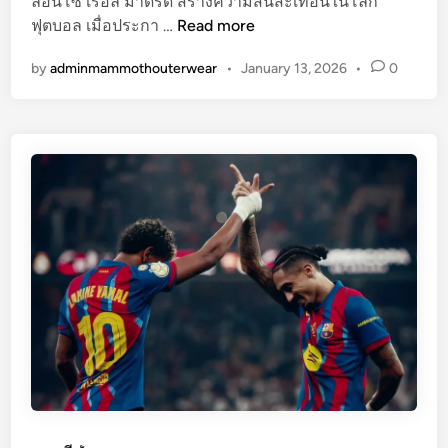
ลอนโซ่ เรอัล มาดริด สร้างความสั่นสะเทือนในโลก
า
เ
ฟุตบอล เมื่อประกา …
Read more
บี
ร
ถึ
by
adminmammothouterwear
•
January 13, 2026
•
0
อั
ง
ล
ล้
ม
ม
า
เ
ด
ห
ริ
ล
ด
ว
ป
กั
ล
บ
ด
?
ช
า
บี
อ
ล
อ