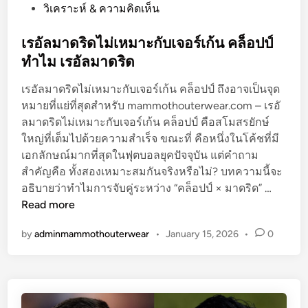
s
วิเคราะห์ & ความคิดเห็น
t
e
เรอัลมาดริดไม่เหมาะกับเจอร์เก้น คล็อปป์
d
ทำไม เรอัลมาดริด
i
เรอัลมาดริดไม่เหมาะกับเจอร์เก้น คล็อปป์ ถึงอาจเป็นจุด
n
หมายที่แย่ที่สุดสำหรับ mammothouterwear.com – เรอั
ลมาดริดไม่เหมาะกับเจอร์เก้น คล็อปป์ คือสโมสรยักษ์
ใหญ่ที่เต็มไปด้วยความสำเร็จ ขณะที่ คือหนึ่งในโค้ชที่มี
เอกลักษณ์มากที่สุดในฟุตบอลยุคปัจจุบัน แต่คำถาม
สำคัญคือ ทั้งสองเหมาะสมกันจริงหรือไม่? บทความนี้จะ
เ
อธิบายว่าทำไมการจับคู่ระหว่าง “คล็อปป์ × มาดริด” …
ร
Read more
อั
by
adminmammothouterwear
•
January 15, 2026
•
0
ล
ม
า
ด
ริ