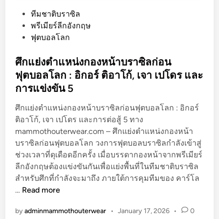
P
ทีมชาติบราซิล
o
พรีเมียร์ลีกอังกฤษ
s
ฟุตบอลโลก
t
e
ศึกแย่งตำแหน่งกองหน้าบราซิลก่อน
d
ฟุตบอลโลก : อิกอร์ ติอาโก้, เจา เปโดร และ
i
การแข่งขัน 5
n
ศึกแย่งตำแหน่งกองหน้าบราซิลก่อนฟุตบอลโลก : อิกอร์
ติอาโก้, เจา เปโดร และการต่อสู้ 5 ทาง
mammothouterwear.com – ศึกแย่งตำแหน่งกองหน้า
บราซิลก่อนฟุตบอลโลก วงการฟุตบอลบราซิลกำลังเข้าสู่
ช่วงเวลาที่ดุเดือดอีกครั้ง เมื่อบรรดากองหน้าจากพรีเมียร์
ลีกอังกฤษต้องแข่งขันกันเพื่อแย่งพื้นที่ในทีมชาติบราซิล
สำหรับศึกที่กำลังจะมาถึง ภายใต้การคุมทีมของ คาร์โล
ศึ
…
Read more
ก
by
adminmammothouterwear
•
January 17, 2026
•
0
แ